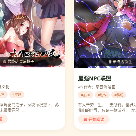
📘 最终话 皇后棋子
📘 最终话 新生
最强NPC联盟
漫文化
✍️ 作者：星云海漫画
后宫
#穿越
#热血
#动作
#科幻
落魄富商之子，家境每况愈下，苏
有人辛劳一生，一无所有。世界
婚妻竟然...…
我们的世界，只是一款游戏……地
启！…
读
📖 开始阅读