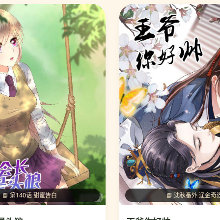
📘 第140话 甜蜜告白
📘 沈秋番外 辽金奇