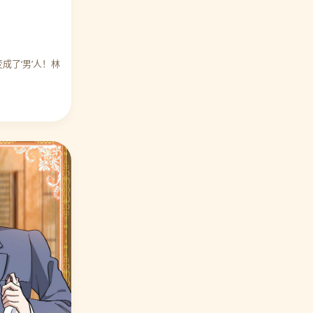
⭐ 编辑力荐 打雷少女
18. 宠你如蜜少帅追妻
🎉 万人好评
🔥 热度 9638
成了‘男’人！林
⭐ 编辑力荐 满朝王爷一锅端
19. 让我陷入恋爱的她们
🎉 万人好评
🔥 热度 10094
⭐ 编辑力荐 伏天圣主
20. 异界土豪供应商
🎉 万人好评
🔥 热度 9194
⭐ 编辑力荐 第一赘婿
🎉 万人好评
⭐ 编辑力荐 宠你如蜜少帅追妻
🎉 万人好评