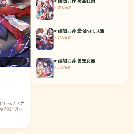
⭐ 编辑力荐 极品狂婿
9. 王爷你好帅
🎉 万人好评
🔥 热度 9815
⭐ 编辑力荐 最强NPC联盟
10. 龙王的人鱼新娘
🎉 万人好评
🔥 热度 9686
⭐ 编辑力荐 兽宠女皇
11. 苏馨儿滚出娱乐圈
🎉 万人好评
🔥 热度 9152
⭐ 编辑力荐 校草会长是头狼
12. 重生暖婚轻轻宠
🎉 万人好评
🔥 热度 9849
为何不公？因为
球杀戮日开
⭐ 编辑力荐 王爷你好帅
13. 妖神学院
🎉 万人好评
🔥 热度 9684