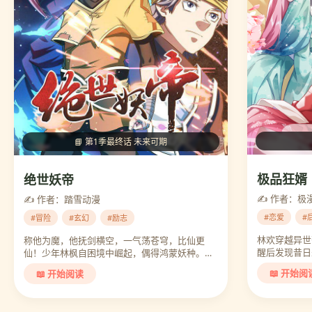
📘 第1季最终话 未来可期
极品狂婿
绝世妖帝
✍️ 作者：极
✍️ 作者：踏雪动漫
#恋爱
#
#冒险
#玄幻
#励志
林欢穿越异世
称他为魔，他抚剑横空，一气荡苍穹，比仙更
醒后发现昔日未
仙！少年林枫自困境中崛起，偶得鸿蒙妖种。…
📖 开始阅
📖 开始阅读