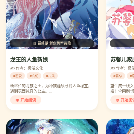
📘 最终话 新危机新冒险
龙王的人鱼新娘
苏馨儿滚
✍️ 作者：极漫文化
✍️ 作者：极
#恋爱
#玄幻
#古风
#霸总
#
新继位的龙族之王，为种族延续寻找人鱼秘宝，
重生成一线女
遇到表面纯真的公主。…
婚！全网刷“
📖 开始阅读
📖 开始阅