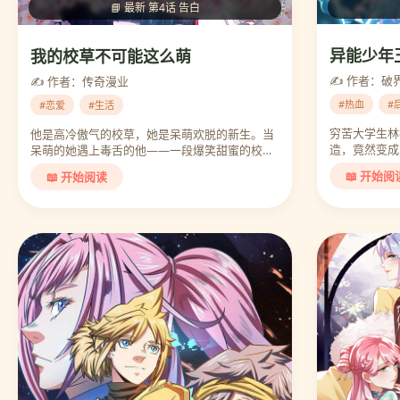
📘 最新 第4话 告白
异能少年
我的校草不可能这么萌
✍️ 作者：破
✍️ 作者：传奇漫业
#热血
#
#恋爱
#生活
穷苦大学生林
他是高冷傲气的校草，她是呆萌欢脱的新生。当
造，竟然变成对
呆萌的她遇上毒舌的他——一段爆笑甜蜜的校园
故事。…
📖 开始阅
📖 开始阅读