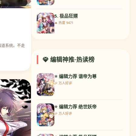
阵
5. 极品狂婿
🔥 热度 9471
谐道系统。不走
6. 最强NPC联盟
🔥 热度 10424
编辑神推·热读榜
⭐ 编辑力荐 谐帝为尊
7. 兽宠女皇
🎉 万人好评
🔥 热度 10522
⭐ 编辑力荐 绝世妖帝
8. 校草会长是头狼
🎉 万人好评
🔥 热度 8995