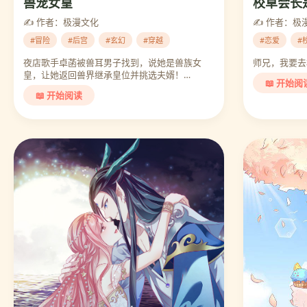
校草会长
兽宠女皇
✍️ 作者：极
✍️ 作者：极漫文化
#恋爱
#
#冒险
#后宫
#玄幻
#穿越
师兄，我要去
夜店歌手卓菡被兽耳男子找到，说她是兽族女
皇，让她返回兽界继承皇位并挑选夫婿！…
📖 开始阅
📖 开始阅读