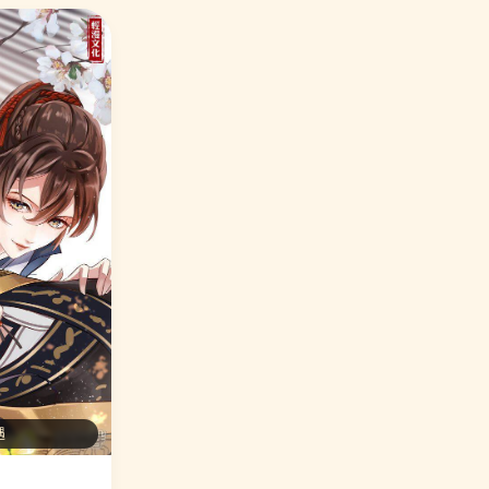
⭐ 编辑力荐 龙王的人鱼新娘
14. 打雷少女
🎉 万人好评
🔥 热度 9653
⭐ 编辑力荐 苏馨儿滚出娱乐圈
15. 满朝王爷一锅端
🎉 万人好评
🔥 热度 9601
⭐ 编辑力荐 重生暖婚轻轻宠
16. 伏天圣主
🎉 万人好评
🔥 热度 8973
⭐ 编辑力荐 妖神学院
17. 第一赘婿
🎉 万人好评
🔥 热度 10604
遇