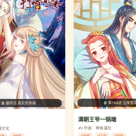
📘 第164话 尘埃落
📘 最终话 真实的幸福
满朝王爷一锅端
✍️ 作者：神鱼漫社
漫文化
#恋爱
#古风
#穿越