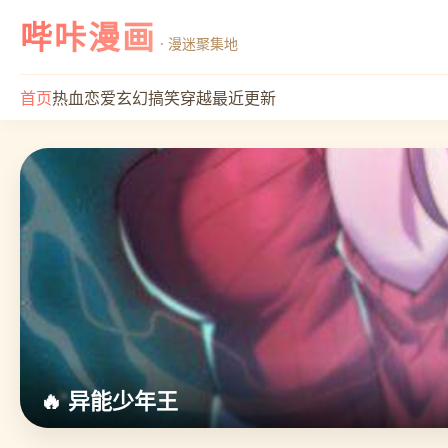
哔咔漫画
· 漫迷聚集地
首页
热血
恋爱
玄幻
搞笑
穿越
最近更新
🔥 异能少年王