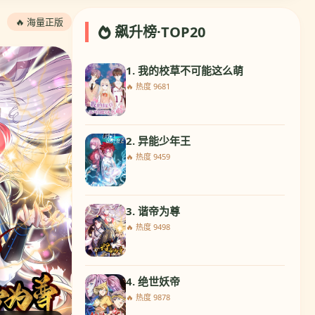
🔥 海量正版
飙升榜·TOP20
1. 我的校草不可能这么萌
🔥 热度 9681
2. 异能少年王
🔥 热度 9459
3. 谐帝为尊
🔥 热度 9498
4. 绝世妖帝
🔥 热度 9878