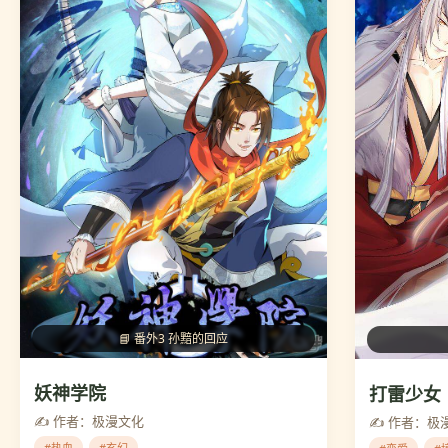
📘 番外3 孙黯的回应
妖神学院
打雷少女
✍️ 作者：极漫文化
✍️ 作者：极
#热血
#玄幻