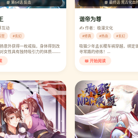
📘 第64话 反击
📘 最终话 荒古化血
王
谐帝为尊
界互动
✍️ 作者：极漫文化
后宫
#玄幻
#修真
#热血
#玄幻
扬意外获得一枚戒指，身体得到改
吸猫少年孟长稷车祸穿越，绑定
女性具有独特吸引力的体质......…
寻常路的修炼！…
读
📖 开始阅读