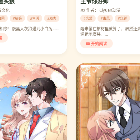
是头狼
王爷你好帅
漫文化
✍️ 作者：iCiyuan动漫
校园
#搞笑
#生活
#励志
#恋爱
#古风
#穿越
相亲！腹黑大灰狼遇到小白兔...…
醒来躺在棺材里就算了，居然还变
涵跪地痛哭。…
读
📖 开始阅读