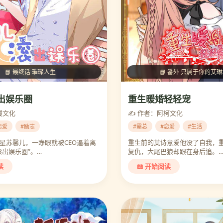
📘 番外 只属于你的艾
📘 最终话 璀璨人生
重生暖婚轻轻宠
出娱乐圈
✍️ 作者：阿柯文化
漫文化
#霸总
#恋爱
#生活
恋爱
#励志
重生前的莫诗意爱他没了自我，
星苏馨儿，一睁眼就被CEO逼着离
复仇，大尾巴狼却跟在身后追。
滚出娱乐圈”。…
📖 开始阅读
读